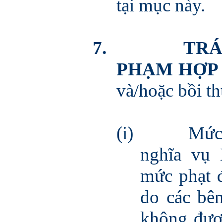
tại mục này.
7.
TRÁ
PHẠM HỢP
và/hoặc bồi th
(i)
Mức 
nghĩa vụ
mức phạt 
do các bê
không đượ