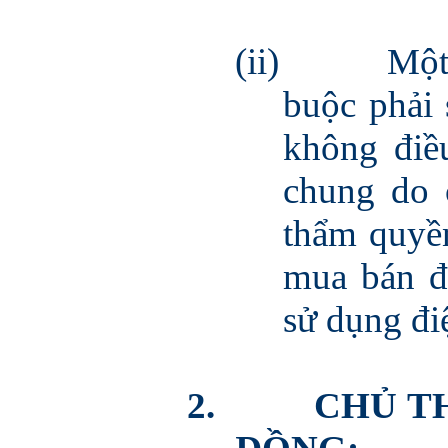
(ii)
Một
buộc phải
không điề
chung do 
thẩm quyề
mua bán đ
sử dụng điệ
2.
CHỦ T