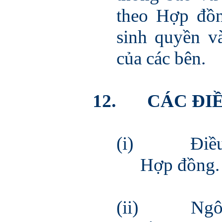
theo Hợp đồn
sinh quyền v
của các bên.
12.
CÁC ĐI
(i)
Điều
Hợp đồng.
(ii)
Ngô