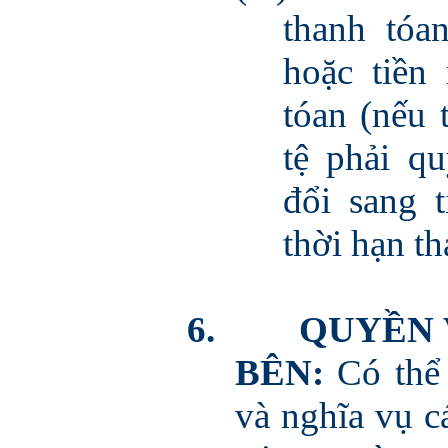
thanh tóa
hoặc tiền
tóan (nếu 
tệ phải q
đổi sang 
thời hạn th
6.
QUYỀN 
BÊN:
Có thể
và nghĩa vụ 