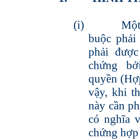
(i)
Một
buộc phải
phải đượ
chứng bở
quyền (Hợp
vậy, khi t
này cần ph
có nghĩa 
chứng hợp