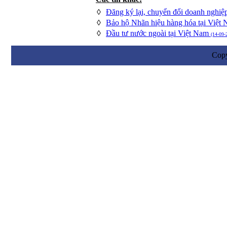
◊
Đăng ký lại, chuyển đổi doanh nghiệ
◊
Bảo hộ Nhãn hiệu hàng hóa tại Việt
◊
Đầu tư nước ngoài tại Việt Nam
(14-09-
Cop