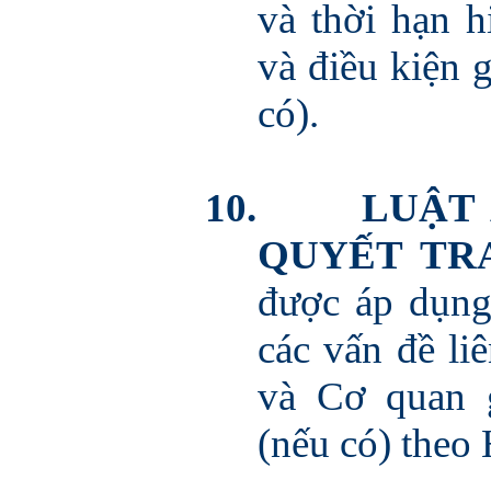
và thời hạn 
và điều kiện 
có).
10.
LUẬT 
QUYẾT TR
được áp dụng 
các vấn đề l
và Cơ quan g
(nếu có) theo