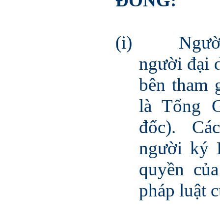
ĐỒNG:
(i)
Người
người đại 
bên tham 
là Tổng 
đốc). Cá
người ký 
quyền của
pháp luật 