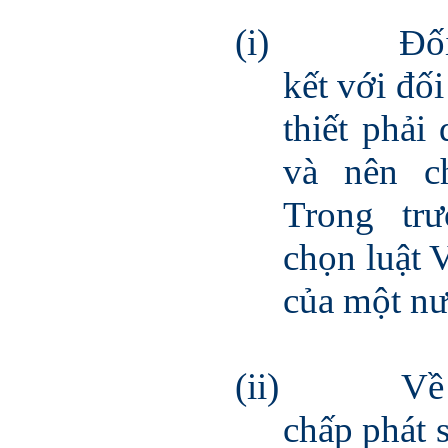
(i)
Đố
kết với đối
thiết phải
và nên c
Trong tr
chọn luật 
của một nư
(ii)
Về
chấp phát 