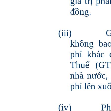
giá trị ph
đồng.
(iii)
G
không ba
phí khác 
Thuế (GT
nhà nước,
phí lên x
(iv)
Ph