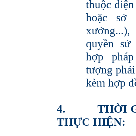
thuộc diện
hoặc sở 
xưởng...)
quyền sử
hợp pháp
t
ư
ợng phải
kèm hợp đ
4.
THỜI 
THỰC HIỆN: