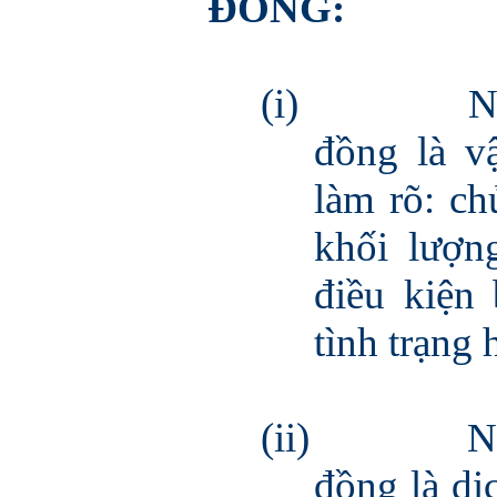
ĐỒNG:
(i)
N
đồng là v
làm rõ: ch
khối lượn
điều kiện
tình trạng
(ii)
N
đồng là dị