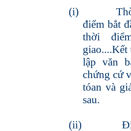
(i)
Thờ
điểm bắt đ
thời đi
giao....Kết
lập văn 
chứng cứ v
tóan và gi
sau.
(ii)
Đ