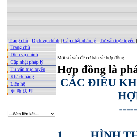
Trang chủ
|
Dịch vụ chính
|
Cập nhật pháp lý
|
Tư vấn trực tuyến
|
Trang chủ
Dich vụ chính
Một số vấn đề cơ bản về hợp đồng
Cập nhật pháp lý
Hợp đồng là phá
Tư vấn trực tuyến
Khách hàng
CÁC ĐIỀU K
Liên hệ
更 新 法 理
HỢ
----
1.
HÌNH T