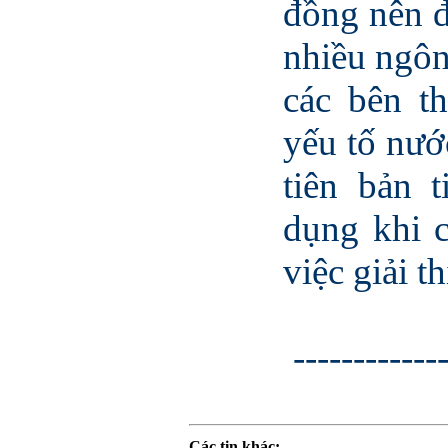
đồng nên đ
nhiều ngôn
các bên t
yếu tố nướ
tiên bản 
dụng khi 
việc giải 
------------
Các tin khác: