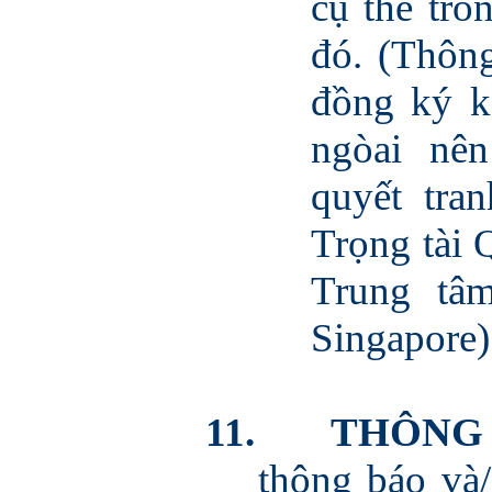
cụ thể tr
đó. (Thôn
đồng ký k
ngòai nê
quyết tra
Trọng tài 
Trung tâ
Singapore
)
11.
THÔNG 
thông báo và