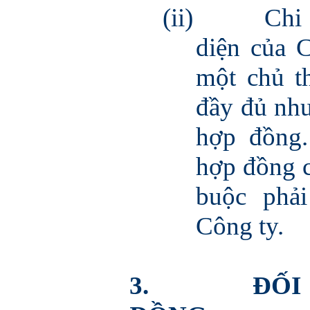
(ii)
Chi
diện của 
một chủ t
đầy đủ như
hợp đồng.
hợp đồng c
buộc phả
Công ty.
3.
ĐỐI