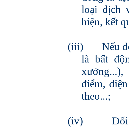
loại dịch
hiện, kết 
(iii)
Nếu đ
là bất độ
xưởng...),
điểm, diện
theo...;
(iv)
Đối