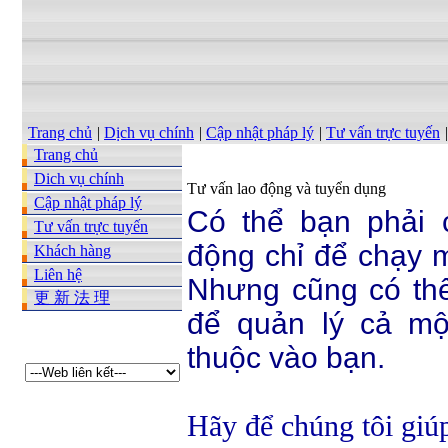
Trang chủ
|
Dịch vụ chính
|
Cập nhật pháp lý
|
Tư vấn trực tuyến
|
Trang chủ
Dich vụ chính
Tư vấn lao động và tuyển dụng
Cập nhật pháp lý
Có thể bạn phải 
Tư vấn trực tuyến
động chỉ để chạy 
Khách hàng
Liên hệ
Nhưng cũng có thể
更 新 法 理
để quản lý cả mộ
thuộc vào bạn.
Hãy để
chúng tôi gi