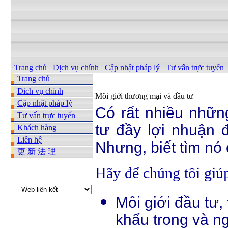
Trang chủ
|
Dịch vụ chính
|
Cập nhật pháp lý
|
Tư vấn trực tuyến
|
Trang chủ
Dich vụ chính
Môi giới thương mại và đầu tư
Cập nhật pháp lý
Có rất nhiều nhữn
Tư vấn trực tuyến
tư đầy lợi nhuận 
Khách hàng
Liên hệ
Nhưng, biết tìm nó
更 新 法 理
Hãy để
chúng tôi gi
Môi giới đầu tư
khẩu trong và n